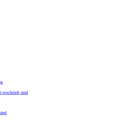
ig
 erschöpft sind
sind