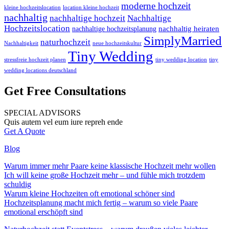
moderne hochzeit
kleine hochzeitslocation
location kleine hochzeit
nachhaltig
nachhaltige hochzeit
Nachhaltige
Hochzeitslocation
nachhaltig heiraten
nachhaltige hochzeitsplanung
SimplyMarried
naturhochzeit
Nachhaltigkeit
neue hochzeitskultur
Tiny Wedding
stressfreie hochzeit planen
tiny wedding location
tiny
wedding locations deutschland
Get Free Consultations
SPECIAL ADVISORS
Quis autem vel eum iure repreh ende
Get A Quote
Blog
Warum immer mehr Paare keine klassische Hochzeit mehr wollen
Ich will keine große Hochzeit mehr – und fühle mich trotzdem
schuldig
Warum kleine Hochzeiten oft emotional schöner sind
Hochzeitsplanung macht mich fertig – warum so viele Paare
emotional erschöpft sind