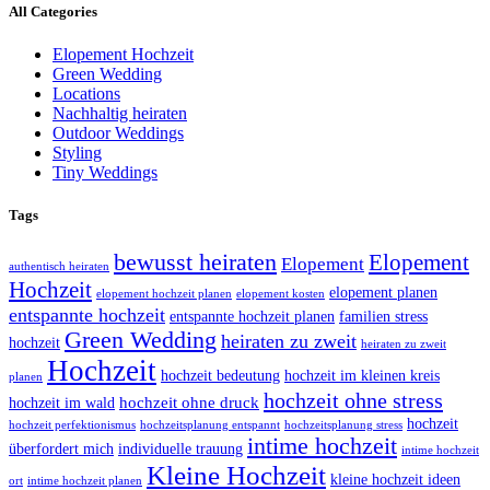
All Categories
Elopement Hochzeit
Green Wedding
Locations
Nachhaltig heiraten
Outdoor Weddings
Styling
Tiny Weddings
Tags
bewusst heiraten
Elopement
Elopement
authentisch heiraten
Hochzeit
elopement planen
elopement hochzeit planen
elopement kosten
entspannte hochzeit
entspannte hochzeit planen
familien stress
Green Wedding
heiraten zu zweit
hochzeit
heiraten zu zweit
Hochzeit
hochzeit bedeutung
hochzeit im kleinen kreis
planen
hochzeit ohne stress
hochzeit ohne druck
hochzeit im wald
hochzeit
hochzeit perfektionismus
hochzeitsplanung entspannt
hochzeitsplanung stress
intime hochzeit
überfordert mich
individuelle trauung
intime hochzeit
Kleine Hochzeit
kleine hochzeit ideen
ort
intime hochzeit planen