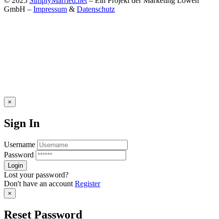
© 2025
SimplyMarried.net
– Ein Projekt der Marketing Löwen
GmbH –
Impressum
&
Datenschutz
×
Sign In
Username
Password
Lost your password?
Don't have an account
Register
×
Reset Password