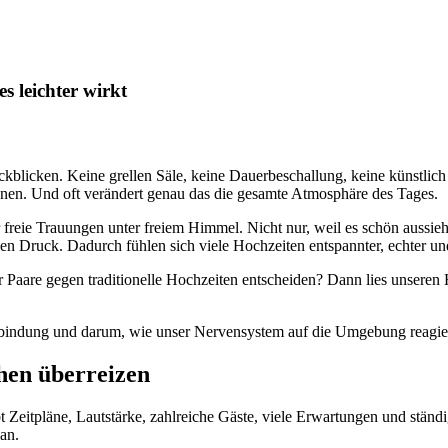
s leichter wirkt
ckblicken. Keine grellen Säle, keine Dauerbeschallung, keine künstlic
nnen. Und oft verändert genau das die gesamte Atmosphäre des Tages.
freie Trauungen unter freiem Himmel. Nicht nur, weil es schön aussie
len Druck. Dadurch fühlen sich viele Hochzeiten entspannter, echter un
 Paare gegen traditionelle Hochzeiten entscheiden? Dann lies unseren 
rbindung und darum, wie unser Nervensystem auf die Umgebung reagier
hen überreizen
 Zeitpläne, Lautstärke, zahlreiche Gäste, viele Erwartungen und ständ
an.