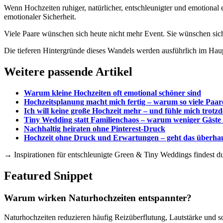
Wenn Hochzeiten ruhiger, natürlicher, entschleunigter und emotional 
emotionaler Sicherheit.
Viele Paare wünschen sich heute nicht mehr Event. Sie wünschen si
Die tieferen Hintergründe dieses Wandels werden ausführlich im Hau
Weitere passende Artikel
Warum kleine Hochzeiten oft emotional schöner sind
Hochzeitsplanung macht mich fertig – warum so viele Paare
Ich will keine große Hochzeit mehr – und fühle mich trotz
Tiny Wedding statt Familienchaos – warum weniger Gäste o
Nachhaltig heiraten ohne Pinterest-Druck
Hochzeit ohne Druck und Erwartungen – geht das überha
→ Inspirationen für entschleunigte Green & Tiny Weddings findest d
Featured Snippet
Warum wirken Naturhochzeiten entspannter?
Naturhochzeiten reduzieren häufig Reizüberflutung, Lautstärke und s