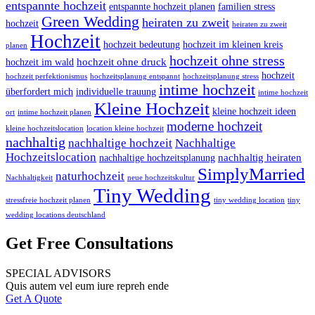
entspannte hochzeit
entspannte hochzeit planen
familien stress
Green Wedding
heiraten zu zweit
hochzeit
heiraten zu zweit
Hochzeit
hochzeit bedeutung
hochzeit im kleinen kreis
planen
hochzeit ohne stress
hochzeit ohne druck
hochzeit im wald
hochzeit
hochzeit perfektionismus
hochzeitsplanung entspannt
hochzeitsplanung stress
intime hochzeit
überfordert mich
individuelle trauung
intime hochzeit
Kleine Hochzeit
kleine hochzeit ideen
ort
intime hochzeit planen
moderne hochzeit
kleine hochzeitslocation
location kleine hochzeit
nachhaltig
nachhaltige hochzeit
Nachhaltige
Hochzeitslocation
nachhaltig heiraten
nachhaltige hochzeitsplanung
SimplyMarried
naturhochzeit
Nachhaltigkeit
neue hochzeitskultur
Tiny Wedding
stressfreie hochzeit planen
tiny wedding location
tiny
wedding locations deutschland
Get Free Consultations
SPECIAL ADVISORS
Quis autem vel eum iure repreh ende
Get A Quote