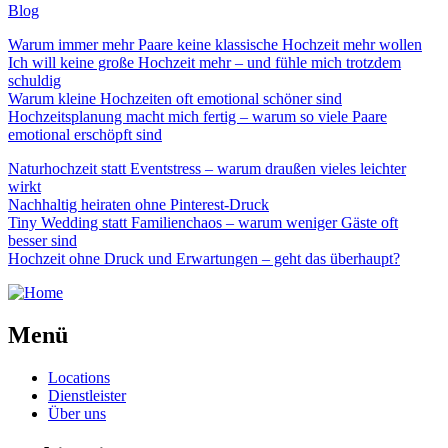
Blog
Warum immer mehr Paare keine klassische Hochzeit mehr wollen
Ich will keine große Hochzeit mehr – und fühle mich trotzdem
schuldig
Warum kleine Hochzeiten oft emotional schöner sind
Hochzeitsplanung macht mich fertig – warum so viele Paare
emotional erschöpft sind
Naturhochzeit statt Eventstress – warum draußen vieles leichter
wirkt
Nachhaltig heiraten ohne Pinterest-Druck
Tiny Wedding statt Familienchaos – warum weniger Gäste oft
besser sind
Hochzeit ohne Druck und Erwartungen – geht das überhaupt?
Menü
Locations
Dienstleister
Über uns